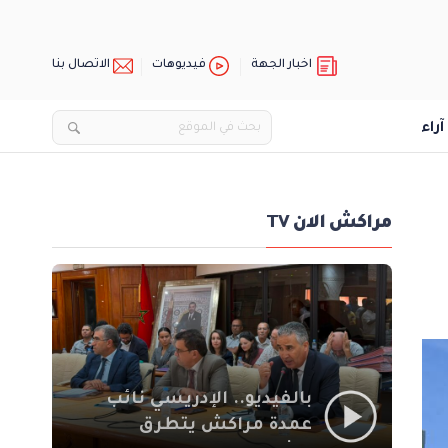
اخبار الجهة
فيديوهات
الاتصال بنا
آراء
مراكش الان TV
بالفيديو.. الإدريسي نائب
عمدة مراكش يتطرق