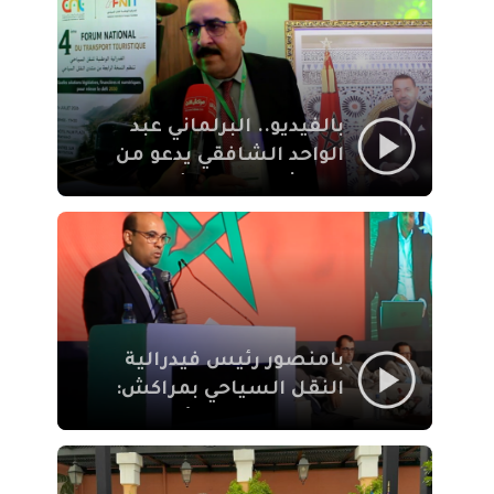
الإيمان
بالفيديو.. البرلماني عبد
الواحد الشافقي يدعو من
مراكش إلى تحديث ترسانة
النقل السياحي لمواكبة
رهان 2030
بامنصور رئيس فيدرالية
النقل السياحي بمراكش:
جودة تجربة السائح
والاصلاح التشريعي
ركيزتان أساسيتان لكسب