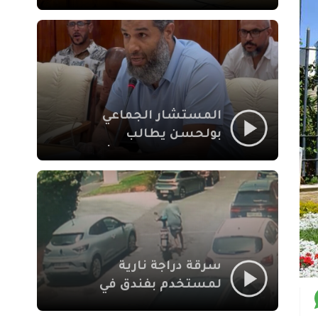
لإشكالات الملف
الاجتماعي في نقل
المحطة الطرقية إلى
العزوزية
المستشار الجماعي
بولحسن يطالب
بتوضيحات حول تعثر
أشغال شارع علال
الفاسي بمراكش
سرقة دراجة نارية
لمستخدم بفندق في
طريق الدار البيضاء