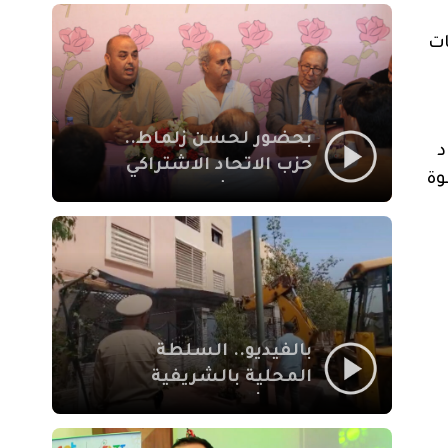
بمراكش
2، قررت السلطات
بحضور لحسن زلماط..
د
حزب الاتحاد الاشتراكي
وة
للقوات الشعبية يفتتح
مقراً بمقاطعة سيدي
يوسف بن علي مراكش
بالفيديو.. السلطة
المحلية بالشريفية
بمراكش تتدخل لإزالة
بنايات غير قانونية بإقامة