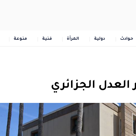
حوادث
دولية
المرأة
فنية
منوعة
العدل الجزائري