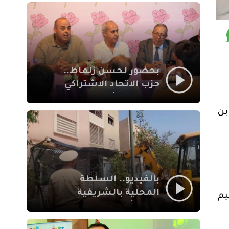
بمراكش
بحضور لحسن زلماط..
حزب الاتحاد الاشتراكي
للقوات الشعبية يفتتح
مقراً بمقاطعة سيدي
بن
يوسف بن علي مراكش
بالفيديو.. السلطة
المحلية بالشريفية
يم
بمراكش تتدخل لإزالة
بنايات غير قانونية بإقامة