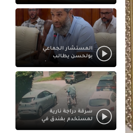
لإشكالات الملف
الاجتماعي في نقل
المحطة الطرقية إلى
العزوزية
المستشار الجماعي
بولحسن يطالب
بتوضيحات حول تعثر
أشغال شارع علال
الفاسي بمراكش
سرقة دراجة نارية
لمستخدم بفندق في
طريق الدار البيضاء