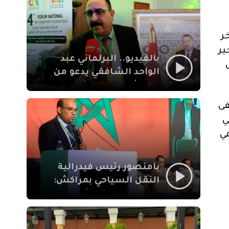
الإيمان
ر
ير
بالفيديو.. البرلماني عبد
الواحد الشافقي يدعو من
مراكش إلى تحديث ترسانة
النقل السياحي لمواكبة
فى
رهان 2030
ي
ي
بامنصور رئيس فيدرالية
النقل السياحي بمراكش:
جودة تجربة السائح
والاصلاح التشريعي
ركيزتان أساسيتان لكسب