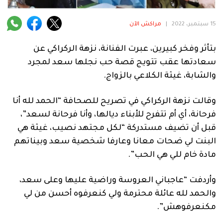
فنية
15 سبتمبر، 2022
|
مراكش الآن
منوعة
بتأثر وفخر كبيرين، عبرت الفنانة، نزهة الركراكي عن
آراء
سعادتها عقب تتويج قصة حب نجلها سعد لمجرد
والشابة، غيثة الكلاعي بالزواج.
.
وقالت نزهة الركراكي في تصريح للصحافة “الحمد لله أنا
فرحانة، أي أم تتفرح للأبناء ديالها، وأنا فرحانة لسعد”،
قبل أن تضيف مستدركة “لكل مجتهد نصيب، غيثة هي
البنت لي ضحات معانا وعارفا شخصية سعد وبيناتهم
مادة خام للي هي الحب”.
وأردفت “عاجباني العروسة وراضية عليها وعلى سعد،
والحمد لله عائلة محترمة ولي كنعرفوه أحسن من لي
مكنعرفوهش”.