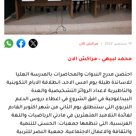
فنية
منوعة
آراء
19 سبتمبر، 2022
|
مراكش الآن
.
محمد لبيهي – مراكش الان
احتضن مدرج الندوات والمحاضرات بالمدرسة العليا
للاساتذة طيلة يوم امس الاحد، انطلاقة الايام التكوينية
والتاطيرية لاعداد الروائز التشخيصية والعدة
البيداغوجية في افق الشروع في اعطاء دروس الدعم
التربوي التي ستنطلق يوم الثاني من شهر اكتوبر القادم
لفائدة التلاميذ المتعثرين في مادتي الرياضيات واللغة
الفرنسية، التي تنظمها جمعيات: الحسنى للتنمية
والثقافة والاعمال الاجتماعية، جمعية النصر للتربية