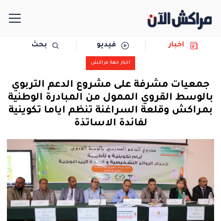
اخبار
فيديو
بحث
الرئيسية
اخبار جهة مراكش
مجتمع
جمعيات مشرفة على مشروع الدعم التربوي
بالوسط القروي الممول من المبادرة الوطنية
سياسة
بمراكش وقلعة السراغنة تنظم اياما تكوينية
لفائدة الاساتذة
رياضة
حوادث
دولية
المرأة