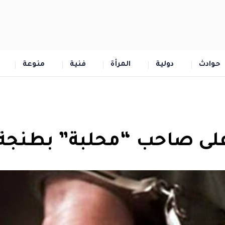
حوادث
دولية
المرأة
فنية
منوعة
لى صاحب “محلبة” بطنجة