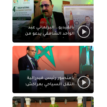
الإيمان
بالفيديو.. البرلماني عبد
الواحد الشافقي يدعو من
مراكش إلى تحديث ترسانة
النقل السياحي لمواكبة
رهان 2030
بامنصور رئيس فيدرالية
النقل السياحي بمراكش:
جودة تجربة السائح
والاصلاح التشريعي
ركيزتان أساسيتان لكسب