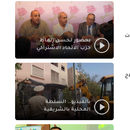
بمراكش
 عمدت
بحضور لحسن زلماط..
حزب الاتحاد الاشتراكي
للقوات الشعبية يفتتح
مقراً بمقاطعة سيدي
يوسف بن علي مراكش
ج
بالفيديو.. السلطة
المحلية بالشريفية
بمراكش تتدخل لإزالة
بنايات غير قانونية بإقامة