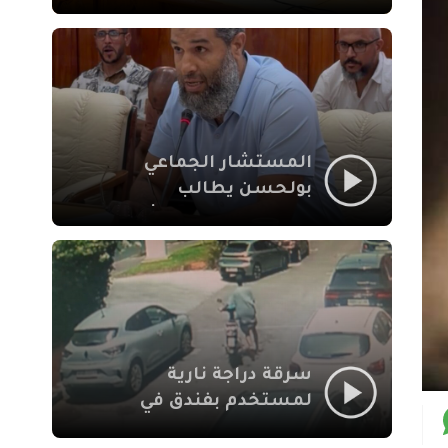
لإشكالات الملف
الاجتماعي في نقل
المحطة الطرقية إلى
العزوزية
المستشار الجماعي
بولحسن يطالب
بتوضيحات حول تعثر
أشغال شارع علال
الفاسي بمراكش
سرقة دراجة نارية
لمستخدم بفندق في
طريق الدار البيضاء