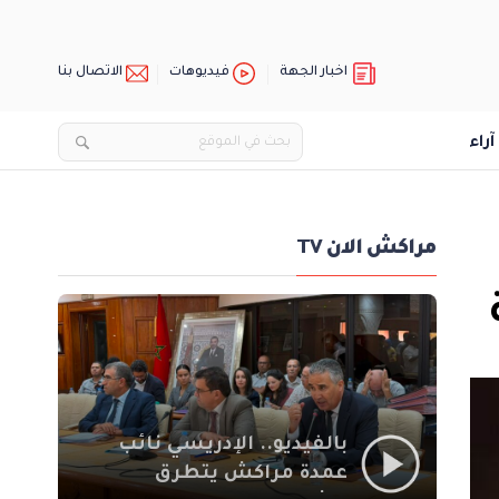
اخبار الجهة
فيديوهات
الاتصال بنا
آراء
مراكش الان TV
بالفيديو.. الإدريسي نائب
عمدة مراكش يتطرق