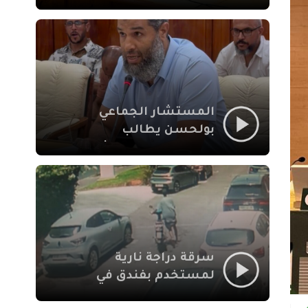
لإشكالات الملف
الاجتماعي في نقل
المحطة الطرقية إلى
العزوزية
المستشار الجماعي
بولحسن يطالب
بتوضيحات حول تعثر
أشغال شارع علال
الفاسي بمراكش
سرقة دراجة نارية
لمستخدم بفندق في
طريق الدار البيضاء