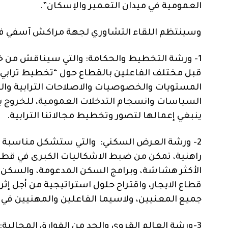
العمومية في ميدان التعمير والإسكان”.
وسينتظم اللقاء التشاوري لجهة مراكش آسفي في
1- ورشة التخطيط والحكامة: والتي سيناقش من خ
قبل مختلف الفاعلين بالقطاع حول “تخطيط ترابي م
المستويات والخصوصيات والاصلاحات الترابية والعم
السياسات وانسجام التدخلات العمومية، للخروج بم
ينبغي إعمالها لتصور وتخطيط مجالاتنا الترابية.
2- ورشة العرض السكني: والتي ستشكل مناسبة ل
راهنية، تمكن من ضبط الاشكاليات الكبرى في قطاع
الأكثر هشاشة، وبرامج السكن المدعومة، والسكن
قطاع الايجار، واقتراح حلول استراتيجية من أجل إث
جميع المعنيين، ولاسيما الفاعلين والمهنيين في ا
3-ورشة العالم القروي والحد من الفوارق المجالي