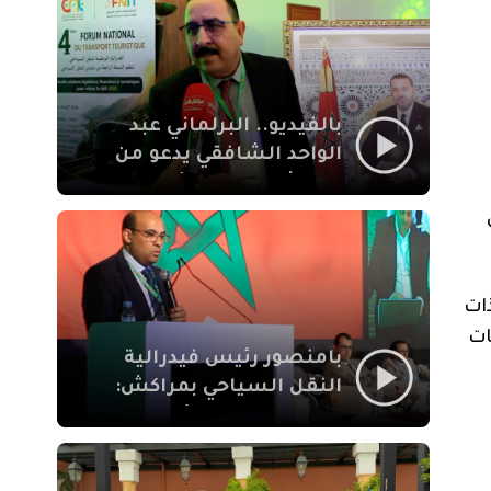
الإيمان
بالفيديو.. البرلماني عبد
الواحد الشافقي يدعو من
مراكش إلى تحديث ترسانة
النقل السياحي لمواكبة
رهان 2030
ات
ات
بامنصور رئيس فيدرالية
النقل السياحي بمراكش:
جودة تجربة السائح
والاصلاح التشريعي
ركيزتان أساسيتان لكسب