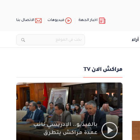
اخبار الجهة
فيديوهات
الاتصال بنا
آراء
مراكش الان TV
بالفيديو.. الإدريسي نائب
عمدة مراكش يتطرق