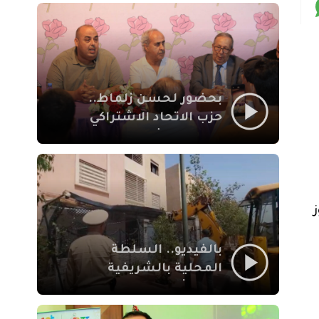
بمراكش
بحضور لحسن زلماط..
حزب الاتحاد الاشتراكي
للقوات الشعبية يفتتح
مقراً بمقاطعة سيدي
يوسف بن علي مراكش
بالفيديو.. السلطة
المحلية بالشريفية
بمراكش تتدخل لإزالة
بنايات غير قانونية بإقامة