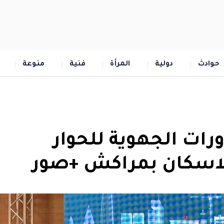
حوادث
دولية
المرأة
فنية
منوعة
رات الجهوية للحوار
الاسكان بمراكش +صور