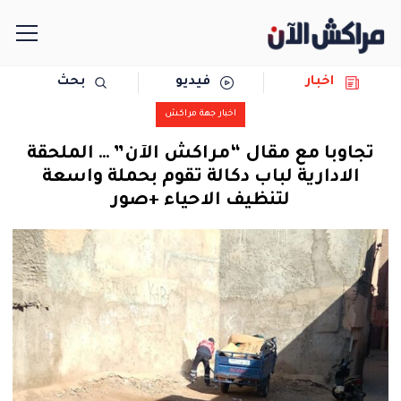
اخبار
فيديو
بحث
الرئيسية
اخبار جهة مراكش
مجتمع
تجاوبا مع مقال “مراكش الآن” … الملحقة
الادارية لباب دكالة تقوم بحملة واسعة
سياسة
لتنظيف الاحياء +صور
رياضة
حوادث
دولية
المرأة