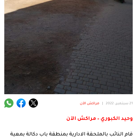
فنية
منوعة
آراء
.
21 سبتمبر، 2022
|
مراكش الآن
وحيد الكبوري – مراكش الآن
قام النائب بالملحقة الادارية بمنطقة باب دكالة بمعية