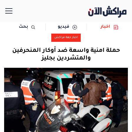
اخبار
فيديو
بحث
الرئيسية
اخبار جهة مراكش
مجتمع
حملة امنية واسعة ضد أوكار المنحرفين
والمتشردين بجليز
سياسة
رياضة
حوادث
دولية
المرأة