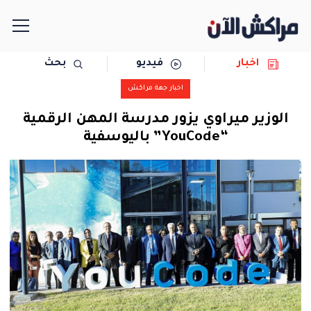
اخبار
فيديو
بحث
الرئيسية
اخبار جهة مراكش
مجتمع
الوزير ميراوي يزور مدرسة المهن الرقمية
“YouCode” باليوسفية
سياسة
رياضة
حوادث
دولية
المرأة