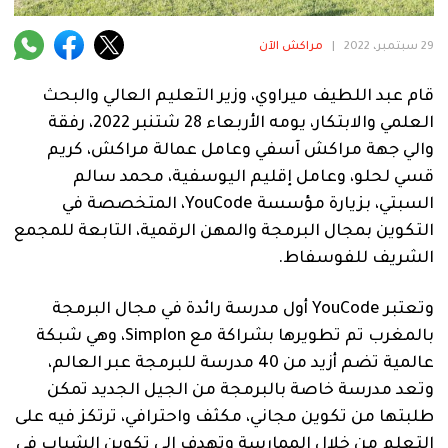
فنية
29 سبتمبر، 2022
|
مراكش الآن
منوعة
قام عبد اللطيف ميراوي، وزير التعليم العالي والبحث
آراء
العلمي والابتكار، يومه الأربعاء 28 شتنبر 2022، رفقة
والي جهة مراكش آسفي وعامل عمالة مراكش، كريم
قسي لحلو، وعامل إقليم اليوسفية، محمد سالم
.
السبتي، بزيارة مؤسسة YouCode، المتخصصة في
التكوين بمجال البرمجة والمهن الرقمية، التابعة للمجمع
الشريف للفوسفاط.
وتعتبر YouCode أول مدرسة رائدة في مجال البرمجة
بالمغرب تم تطويرها بشراكة مع Simplon، وهي شبكة
عالمية تضم أزيد من 40 مدرسة للبرمجة عبر العالم،
وتعد مدرسة خاصة بالبرمجة من الجيل الجديد تمكن
طلبتها من تكوين مجاني، مكثف واحترافي، ترتكز فيه على
التعلم من خلال الممارسة وتهدف إلى تكوين الشباب في