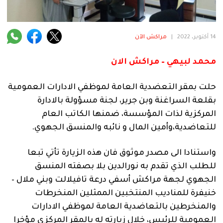
فنية
منوعة
14 أكتوبر، 2022
|
مراكش الآن
آراء
محمد لبيهي – مراكش الان
حلت بمقر التعضدية العامة لموظفي الادارات العمومية
.
بقلعة السراغنة وبن جرير، لجنة مسؤولة بالادارة
المركزية لذات المؤسسة، ضمنها الكاتب العام
للتعاضدية،وأمين المال و نائبه والمنسق الجهوي.
واستنادا الى مصدر موثوق فان هذه الزيارة تأتي تبعا
للطلب الذي تقدم به نورالدين بلا بصفته المنسق
الجهوي لجهة مراكش أسفي درعة تافيلالت وبني ملال –
خنيفرة للمناديب المنتخبين الممثلين المنخرطات
والمنخرطين بالتعاضدية العامة لموظفي الادارات
العمومية للرئيس، خلال زيارته له بالمقر المركزي مؤخرا