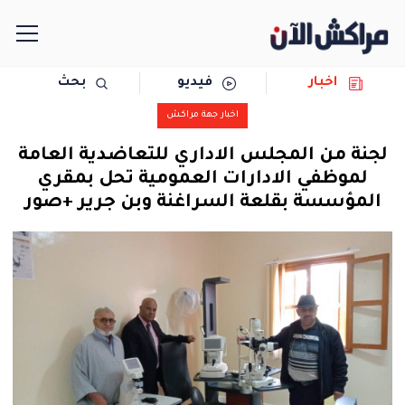
اخبار
فيديو
بحث
الرئيسية
اخبار جهة مراكش
مجتمع
لجنة من المجلس الاداري للتعاضدية العامة
لموظفي الادارات العمومية تحل بمقري
سياسة
المؤسسة بقلعة السراغنة وبن جرير +صور
رياضة
حوادث
دولية
المرأة