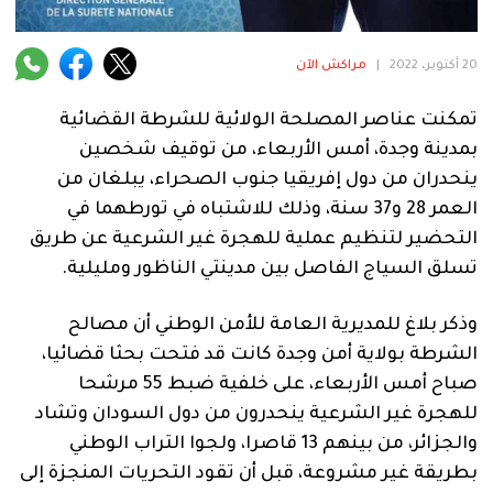
فنية
منوعة
20 أكتوبر، 2022
|
مراكش الآن
آراء
تمكنت عناصر المصلحة الولائية للشرطة القضائية
بمدينة وجدة، أمس الأربعاء، من توقيف شخصين
ينحدران من دول إفريقيا جنوب الصحراء، يبلغان من
.
العمر 28 و37 سنة، وذلك للاشتباه في تورطهما في
التحضير لتنظيم عملية للهجرة غير الشرعية عن طريق
تسلق السياج الفاصل بين مدينتي الناظور ومليلية.
وذكر بلاغ للمديرية العامة للأمن الوطني أن مصالح
الشرطة بولاية أمن وجدة كانت قد فتحت بحثا قضائيا،
صباح أمس الأربعاء، على خلفية ضبط 55 مرشحا
للهجرة غير الشرعية ينحدرون من دول السودان وتشاد
والجزائر، من بينهم 13 قاصرا، ولجوا التراب الوطني
بطريقة غير مشروعة، قبل أن تقود التحريات المنجزة إلى