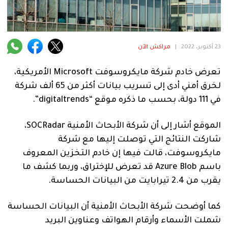
فنية
منوعة
23 أكتوبر، 2022
|
مراكش الآن
آراء
تعرض خادم شركة مايكروسوفت Microsoft الأمريكية،
لخرق أمني أدى إلى تسريب بيانات أكثر من 65 ألف شركة
.
في 111 دولة، بحسب ما ذكره موقع “digitaltrends”.
الموقع أشار إلى أن شركة الأبحاث الأمنية SOCRadar،
شاركت النتائج التي توصلت إليها مع شركة
مايكروسوفت، قالت فيها إن خادم التخزين المعروف
باسم Azure Blob قد تعرض للإختراق، وربما كشف ما
يقرب من 2.4 تيرابايت من البيانات الحساسة.
كما أوضحت شركة الأبحاث الأمنية أن البيانات الحساسة
شملت الأسماء وأرقام الهواتف وعناوين البريد