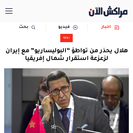
اخبار
فيديو
بحث
الرئيسية
دولية
مجتمع
هلال يحذر من تواطؤ “البوليساريو” مع إيران
لزعزعة استقرار شمال إفريقيا
سياسة
رياضة
حوادث
دولية
المرأة