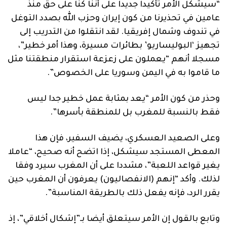
“سيشكل الأمر تأكيدا جديدا على أننا كنا على حق منذ
عامين في تحذيرنا من كون إيران وحزب الله بصدد التوغل
في تندوف وشمال إفريقيا. لقد انتقلوا من التدريب إلى
تجهيز ‘البوليساريو’ بطائرات مسيرة، وهذا أمر خطير”،
مسجلا أنهم “يعملون على زعزعة استقرار منطقتنا مثل
ما قاموا به في اليمن وسوريا على الخصوص”.
وحذر من كون الأمر “يعد بمثابة عمل خطير جدا ليس
فقط بالنسبة للمغرب بل للمنطقة بأسرها”.
وعلى الصعيد العسكري، يضيف السفير، فإن هذا
المعطى المستجد سيشكل، إذا اتضح أنه صحيح، “عاملا
يغير قواعد اللعبة”، مشددا على أن المغرب سيرد وفقا
لذلك. وأكد “إنهم (الانفصاليون) يعرفون أن المغرب حين
يقرر الرد، فإنه يفعل ذلك بالطريقة المناسبة”.
وتابع بالقول إن الأمر سيتعلق أيضا بـ”إشكال أخلاقي”، إذ