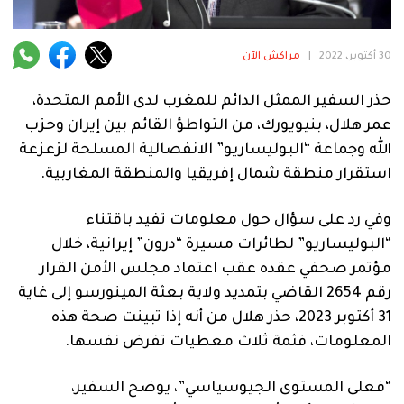
فنية
منوعة
30 أكتوبر، 2022
|
مراكش الآن
آراء
حذر السفير الممثل الدائم للمغرب لدى الأمم المتحدة،
عمر هلال، بنيويورك، من التواطؤ القائم بين إيران وحزب
الله وجماعة “البوليساريو” الانفصالية المسلحة لزعزعة
.
استقرار منطقة شمال إفريقيا والمنطقة المغاربية.
وفي رد على سؤال حول معلومات تفيد باقتناء
“البوليساريو” لطائرات مسيرة “درون” إيرانية، خلال
مؤتمر صحفي عقده عقب اعتماد مجلس الأمن القرار
رقم 2654 القاضي بتمديد ولاية بعثة المينورسو إلى غاية
31 أكتوبر 2023، حذر هلال من أنه إذا تبينت صحة هذه
المعلومات، فثمة ثلاث معطيات تفرض نفسها.
“فعلى المستوى الجيوسياسي”، يوضح السفير،