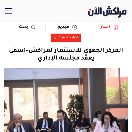
اخبار
فيديو
بحث
الرئيسية
اخبار جهة مراكش
مجتمع
المركز الجهوي للاستثمار لمراكش-آسفي
يعقد مجلسه الإداري
سياسة
رياضة
حوادث
دولية
المرأة