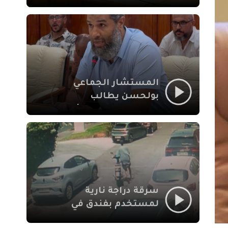
لإشكالات الملف
الاجتماعي في نقل
المحطة الطرقية إلى
العزوزية
المستشار الجماعي
بولحسن يطالب
بتوضيحات حول تعثر
أشغال شارع علال
الفاسي بمراكش
سرقة دراجة نارية
لمستخدم بفندق في
طريق الدار البيضاء