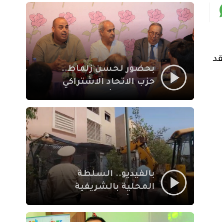
بمراكش
قد
بحضور لحسن زلماط..
حزب الاتحاد الاشتراكي
للقوات الشعبية يفتتح
مقراً بمقاطعة سيدي
يوسف بن علي مراكش
بالفيديو.. السلطة
المحلية بالشريفية
بمراكش تتدخل لإزالة
بنايات غير قانونية بإقامة