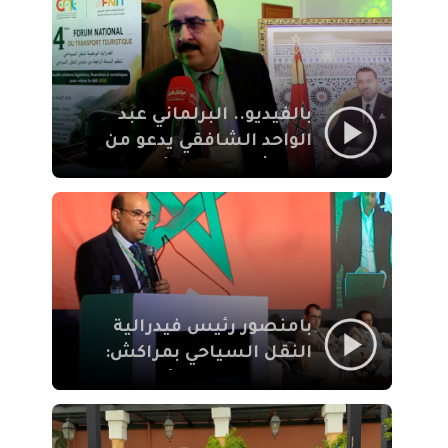
الإيمان
بالفيديو.. البرلماني عبد
الواحد الشافقي يدعو من
مراكش إلى تحديث ترسانة
النقل السياحي لمواكبة
رهان 2030
بامنصور رئيس فيدرالية
النقل السياحي بمراكش:
جودة تجربة السائح
والاصلاح التشريعي
ركيزتان أساسيتان لكسب