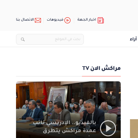
اخبار الجهة
فيديوهات
الاتصال بنا
آراء
مراكش الان TV
بالفيديو.. الإدريسي نائب
عمدة مراكش يتطرق