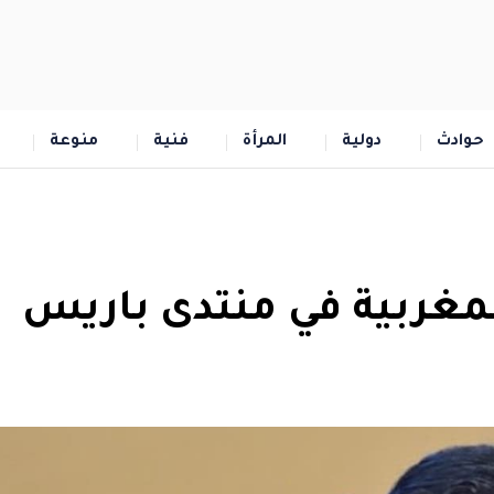
حوادث
دولية
المرأة
فنية
منوعة
لمغربية في منتدى باريس