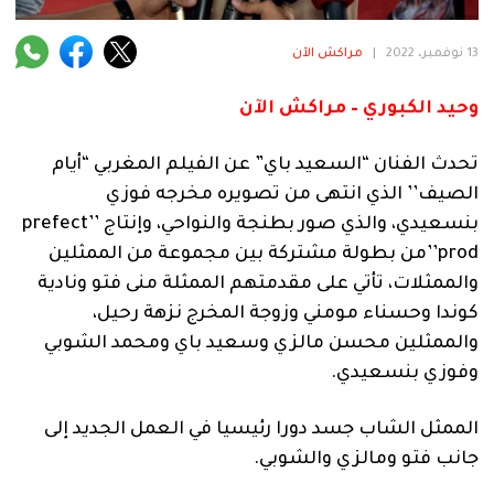
فنية
13 نوفمبر، 2022
|
مراكش الآن
منوعة
وحيد الكبوري – مراكش الآن
آراء
تحدث الفنان “السعيد باي” عن الفيلم المغربي “أيام
الصيف’’ الذي انتهى من تصويره مخرجه فوزي
.
بنسعيدي، والذي صور بطنجة والنواحي، وإنتاج ’’prefect
prod’’من بطولة مشتركة بين مجموعة من الممثلين
والممثلات، تأتي على مقدمتهم الممثلة منى فتو ونادية
كوندا وحسناء مومني وزوجة المخرج نزهة رحيل،
والممثلين محسن مالزي وسعيد باي ومحمد الشوبي
وفوزي بنسعيدي.
الممثل الشاب جسد دورا رئيسيا في العمل الجديد إلى
جانب فتو ومالزي والشوبي.