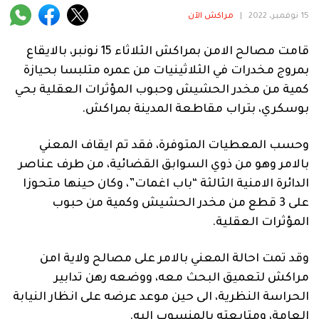
فنية
15 نوفمبر، 2022
|
مراكش الآن
منوعة
قامت مصالح الامن بمراكش الثلاثاء 15 نونبر، بالايقاع
بمروج مخدرات في الثلاثينيات من عمره متلبسا بحيازة
آراء
كمية من مخدر الحشيش وحبوب المؤثرات العقلية بحي
بوسكري، بتراب مقاطعة المدينة بمراكش.
.
وحسب المعطيات المتوفرة، فقد تم ايقاف المعني
بالامر وهو من ذوي السوابق القضائية، من طرف عناصر
الدائرة الامنية الثالثة “باب اغمات”، وكان حينها متحوزا
على 3 قطع من مخدر الحشيش وكمية من حبوب
المؤثرات العقلية.
وقد تمت احالة المعني بالامر على مصالح ولاية امن
مراكش لتعميق البحث معه، ووضعه رهن تدابير
الحراسة النظرية، الى حين موعد عرضه على انظار النيابة
العامة، ومتابعته بالمنسوب اليه.