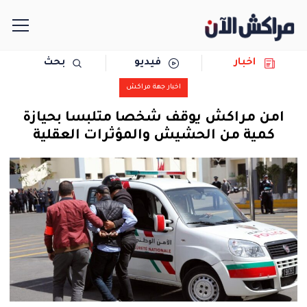
اخبار
فيديو
بحث
الرئيسية
اخبار جهة مراكش
مجتمع
امن مراكش يوقف شخصا متلبسا بحيازة
كمية من الحشيش والمؤثرات العقلية
سياسة
رياضة
حوادث
دولية
المرأة