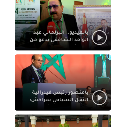
الإيمان
بالفيديو.. البرلماني عبد
الواحد الشافقي يدعو من
مراكش إلى تحديث ترسانة
النقل السياحي لمواكبة
رهان 2030
بامنصور رئيس فيدرالية
النقل السياحي بمراكش:
جودة تجربة السائح
والاصلاح التشريعي
ركيزتان أساسيتان لكسب