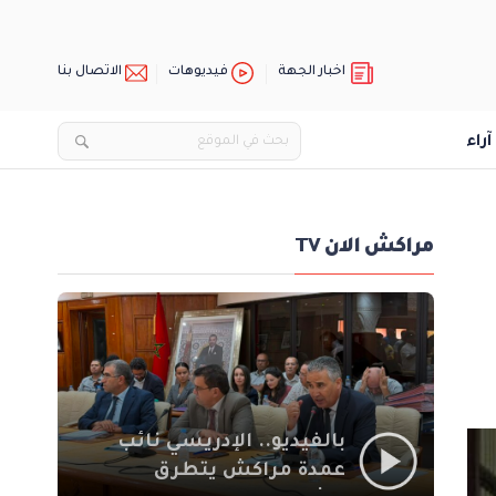
اخبار الجهة
فيديوهات
الاتصال بنا
آراء
مراكش الان TV
بالفيديو.. الإدريسي نائب
عمدة مراكش يتطرق