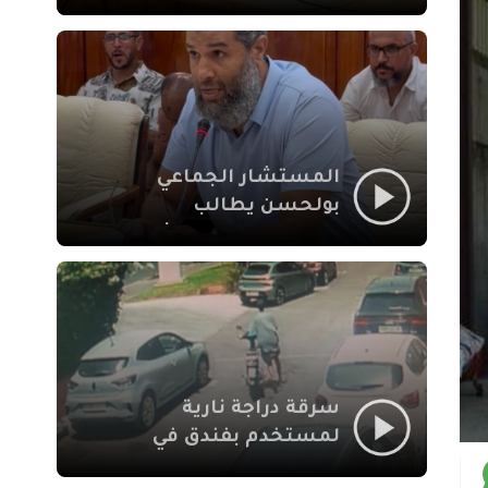
لإشكالات الملف
الاجتماعي في نقل
المحطة الطرقية إلى
العزوزية
المستشار الجماعي
بولحسن يطالب
بتوضيحات حول تعثر
أشغال شارع علال
الفاسي بمراكش
سرقة دراجة نارية
لمستخدم بفندق في
طريق الدار البيضاء