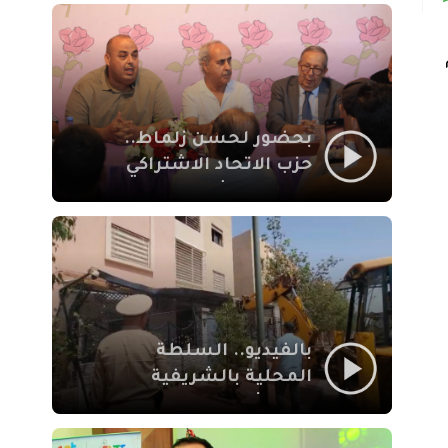
بمراكش
بحضور لحسن زلماط..
حزب الاتحاد الاشتراكي
للقوات الشعبية يفتتح
مقراً بمقاطعة سيدي
يوسف بن علي مراكش
بالفيديو.. السلطة
المحلية بالشريفية
بمراكش تتدخل لإزالة
بنايات غير قانونية بإقامة