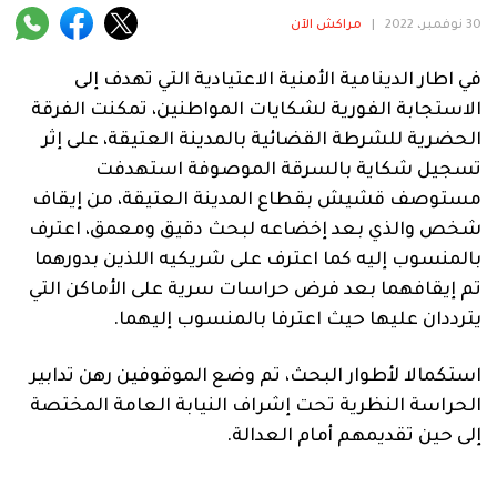
فنية
30 نوفمبر، 2022
|
مراكش الآن
منوعة
في اطار الدينامية الأمنية الاعتيادية التي تهدف إلى
الاستجابة الفورية لشكايات المواطنين، تمكنت الفرقة
آراء
الحضرية للشرطة القضائية بالمدينة العتيقة، على إثر
تسجيل شكاية بالسرقة الموصوفة استهدفت
مستوصف قشيش بقطاع المدينة العتيقة، من إيقاف
.
شخص والذي بعد إخضاعه لبحث دقيق ومعمق، اعترف
بالمنسوب إليه كما اعترف على شريكيه اللذين بدورهما
تم إيقافهما بعد فرض حراسات سرية على الأماكن التي
يترددان عليها حيث اعترفا بالمنسوب إليهما.
استكمالا لأطوار البحث، تم وضع الموقوفين رهن تدابير
الحراسة النظرية تحت إشراف النيابة العامة المختصة
إلى حين تقديمهم أمام العدالة.