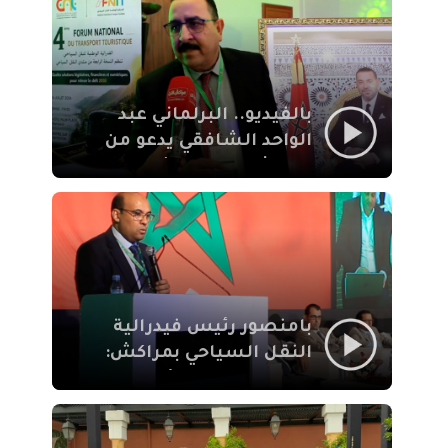
الإيمان
بالفيديو.. البرلماني عبد
الواحد الشافقي يدعو من
مراكش إلى تحديث ترسانة
النقل السياحي لمواكبة
رهان 2030
بامنصور رئيس فيدرالية
النقل السياحي بمراكش:
جودة تجربة السائح
والاصلاح التشريعي
ركيزتان أساسيتان لكسب