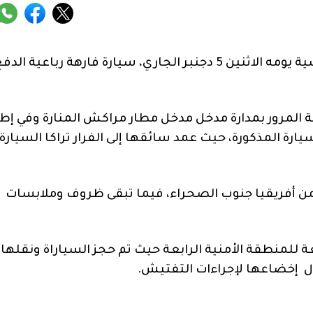
حجزت عناصر المرور التابعة لولاية أمن مراكش عشية يومه الاثنين 5 دجنبر الجاري، سيارة فارهة رباعية الد
لمرور بمدارة مدخل مدخل مطار مراكش المنارة وفي إطا
يارة المذكورة، حيث عمد سائقها إلى الفرار تراكا السيارة
من أفريقيا جنوب الصحراء، فيما تبقى ظروف وملابسات
حلت بعين المكان عناصر الدائرة 10 التابعة للمنطقة الأمنية الرابعة حيث تم حجز السياراة ونقلها
ل إخضاعها لإجراءات التفتيش.