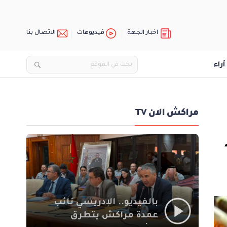
اخبار الجهة
فيديوهات
الاتصال بنا
آراء
مراكش الان TV
بالفيديو.. الإدريسي نائب
عمدة مراكش يتطرق