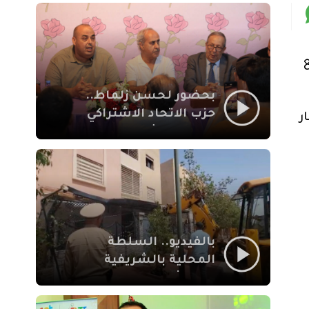
بمراكش
فع
بحضور لحسن زلماط..
حزب الاتحاد الاشتراكي
ر
للقوات الشعبية يفتتح
مقراً بمقاطعة سيدي
يوسف بن علي مراكش
بالفيديو.. السلطة
المحلية بالشريفية
بمراكش تتدخل لإزالة
بنايات غير قانونية بإقامة