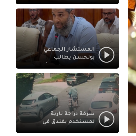
لإشكالات الملف
الاجتماعي في نقل
المحطة الطرقية إلى
العزوزية
المستشار الجماعي
بولحسن يطالب
بتوضيحات حول تعثر
أشغال شارع علال
الفاسي بمراكش
سرقة دراجة نارية
لمستخدم بفندق في
طريق الدار البيضاء