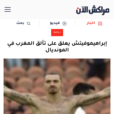
اخبار
فيديو
بحث
الرئيسية
رياضة
مجتمع
إبراهيموفيتش يعلق على تألق المغرب في
المونديال
سياسة
رياضة
حوادث
دولية
المرأة