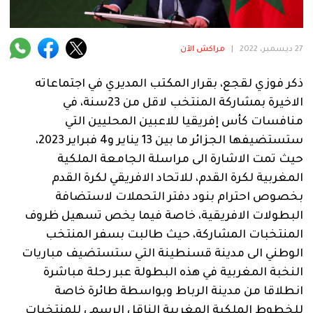
فنية
منوعة
27 ديسمبر، 2022
|
مراكش الآن
آراء
ذكر فوزي لقجع، بقرار المكتب المديري في اجتماعاته
الاخيرة بمشاركة المنتخب لاقل من 23سنة، في
منافسات كأس إفريقيا للاعبين المحليين التي
.
ستستضيفها الجزائر ما بين 13 يناير و4 فبراير 2023،
حيث تمت الاشارة الى مراسلة الجامعة الملكية
المغربية لكرة القدم، للاتحاد الافريقي لكرة القدم
بخصوص احترام بنود دفتر التحملات لاستضافة
البطولات الافريقية، خاصة فيما يخص تسهيل ظروف
المنتخبات المشاركة، حيث طالبت بسفر المنتخب
الوطني الى مدينة قسنطينة التي ستستضيف مباريات
النخبة المغربية في هذه البطولة عبر رحلة مباشرة
انطلاقا من مدينة الرباط وبواسطة طائرة خاصة
للخطوط الملكية المغربية الناقل الرسمي للمنتخبات