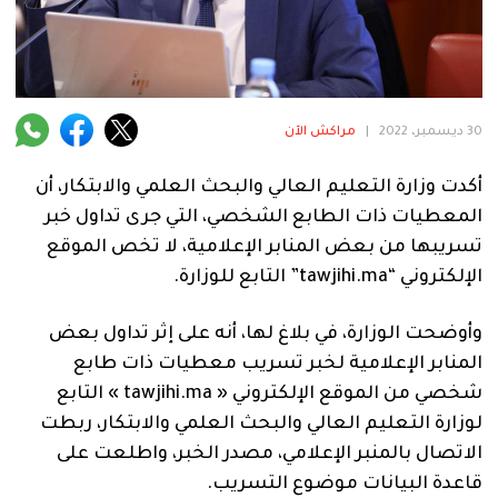
فنية
منوعة
آراء
30 ديسمبر، 2022
|
مراكش الآن
أكدت وزارة التعليم العالي والبحث العلمي والابتكار، أن
.
المعطيات ذات الطابع الشخصي، التي جرى تداول خبر
تسريبها من بعض المنابر الإعلامية، لا تخص الموقع
الإلكتروني “tawjihi.ma” التابع للوزارة.
وأوضحت الوزارة، في بلاغ لها، أنه على إثر تداول بعض
المنابر الإعلامية لخبر تسريب معطيات ذات طابع
شخصي من الموقع الإلكتروني « tawjihi.ma » التابع
لوزارة التعليم العالي والبحث العلمي والابتكار، ربطت
الاتصال بالمنبر الإعلامي، مصدر الخبر، واطلعت على
قاعدة البيانات موضوع التسريب.