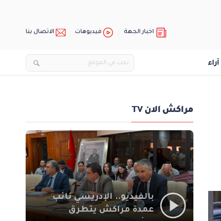
اخبار الجهة
فيديوهات
الاتصال بنا
آراء
مراكش الان TV
بالفيديو.. الإدريسي نائب
عمدة مراكش يتطرق