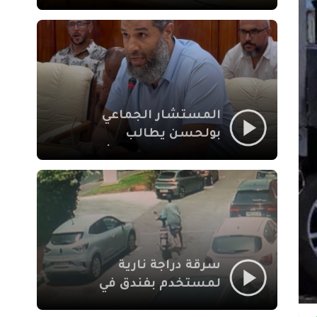
لإشكالات الملف
الاجتماعي في نقل
المحطة الطرقية إلى
العزوزية
المستشار الجماعي
بولحسن يطالب
بتوضيحات حول تعثر
أشغال شارع علال
الفاسي بمراكش
سرقة دراجة نارية
لمستخدم بفندق في
طريق الدار البيضاء