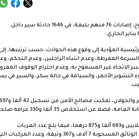
لقي 13 شخصا مصرعهم، وأصيب 2145 آخرون بجروح، إصابات 76 منهم بليغة، في 1646 حادثة سير داخل
لرئيسية المؤدية إلى وقوع هذه الحوادث، حسب ترتيبها، إلى
السرعة المفرطة، وعدم انتباه الراجلين، وعدم التحكم، وع
غيير الاتجاه غير المسموح به، وعدم احترام الوقوف المفر
التشوير الأحمر، والسياقة في حالة سكر، والسير في يسا
يب.
وبخصوص عمليات المراقبة والزجر في ميدان السير والجولان، تمكنت مصالح الأمن من تسجيل 42 ألف
وذكر المصدر ذاته أن المبلغ المتحصل عليه بلغ 7 ملايين و683 ألفا و875 درهما، فيما بلغ عدد العربات
الموضوعة بالمحجز البلدي 4 آلاف و593 عربة، وعدد الوثائق المسحوبة 7 آلاف و367 وثيقة، وعدد المركبات 