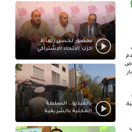
بمراكش
بحضور لحسن زلماط..
حزب الاتحاد الاشتراكي
دم
للقوات الشعبية يفتتح
مقراً بمقاطعة سيدي
وض
يوسف بن علي مراكش
ر
ا و697
بالفيديو.. السلطة
المحلية بالشريفية
بمراكش تتدخل لإزالة
بنايات غير قانونية بإقامة
التي