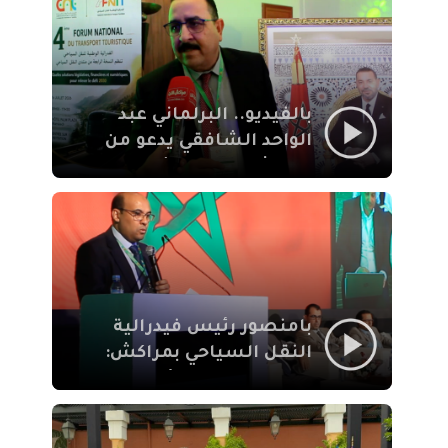
الإيمان
بالفيديو.. البرلماني عبد
الواحد الشافقي يدعو من
مراكش إلى تحديث ترسانة
النقل السياحي لمواكبة
رهان 2030
بامنصور رئيس فيدرالية
النقل السياحي بمراكش:
جودة تجربة السائح
والاصلاح التشريعي
ركيزتان أساسيتان لكسب