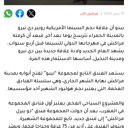
فنية
13 يناير، 2023
|
مراكش الآن
منوعة
يبدو أن علاقة نجم السينما الأمريكية روبير دي نيرو
آراء
بالمدينة الحمراء تترسخ يوما بعد آخر، فبعد أن كرمته
مراكش في مهرجانها الدولي للسينما قبل أربع سنوات،
يشهد العام الجديد ولادة علاقة جديدة بين دي نيرو
.
ومدينة النخيل، أساسها الاستثمار هذه المرة.
يستعد الفندق التابع لمجموعة “نيبو” لفتح أبوابه بمدينة
مراكش نهاية الشهر الجاري، وهي سلسلة الفنادق
الفخمة، التي يعتبر نجم هوليود الشهير أحد مؤسسيها.
والمشروع السياحي الفخم، يعتبر أول فنادق المجموعة
في المغرب، بعد أن حولت المجموعة فندق “ذو بيرل
مراكش” إلى فندق جديد، تابع للمجموعة الشهيرة.
ويتوفر الفندق على أزيد من 75 غرفة وجناحا فخما، ويمتد