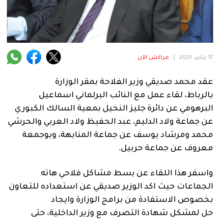
فنية
منوعة
آراء
17 يناير، 2023
|
مراكش الآن
عقد
محمد صديقي
وزير
الفلاحة
بمقر
الوزارة
.
بالرباط،
لقاء
عمل
مع
النائب
البرلماني
اسماعيل
البرهومي
عن
دائرة
جليز
النخيل
بمعية
السالك
الكبوري
عن
جماعة
ولاد
الدليم،
عبد
الحفيظ
ولاد
العربي
والحرشي
محمد
ومرشاد
يوسف
عن
جماعة
المنابهة،
وبوجمعة
معروف
عن
جماعة
حربيل
.
واسفر
هذا
اللقاء
عن
بسط
مشاكل
فلاحي
هاته
الجماعات
حيث
اكد
الوزير
صديقي
عن
استعداده
للتعاون
بخصوص
الاستفادة
من
برامج
الوزارة
وايجاد
حل
لمشكل
شهادة
التصرف
مع
وزير
الداخلية،
حتى