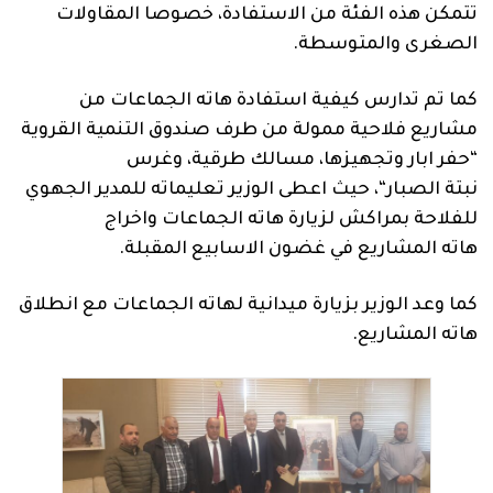
تتمكن
هذه
الفئة
من
الاستفادة،
خصوصا
المقاولات
الصغرى
والمتوسطة
.
كما
تم
تدارس
كيفية
استفادة
هاته
الجماعات
من
مشاريع
فلاحية
ممولة
من
طرف
صندوق
التنمية
القروية
“
حفر
ابار
وتجهيزها،
مسالك
طرقية، و
غرس
نبتة
الصبار
“،
حيث
اعطى
الوزير
تعليماته
للمدير
الجهوي
للفلاحة
بمراكش
لزيارة
هاته
الجماعات
واخراج
هاته
المشاريع
في
غضون
الاسابيع
المقبلة
.
كما
وعد
الوزير
بزيارة
ميدانية
لهاته
الجماعات
مع
انطلاق
هاته
المشاريع
.