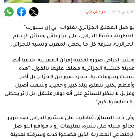
فنية
30 يناير، 2023
|
مراكش الآن
منوعة
يواصل المعلق الجزائري بقنوات “بي إن سبورت”
آراء
القطرية، حفيظ الدراجي، على غرار باقي وسائل الإعلام
الجزائرية، سرقة كل ما يخص المغرب ونسبه للجزائر..
.
ونشر الدراجي صورة لمدينة إفران المغربية، مدعيا أنها
مدينة خنشلة الجزائرية معلقا عليها بالقول: ”هذه
ليست رسومات، ولا مجرد صور من الجزائر، بل أكبر
وأعظم بكثير تتعلق ببلد كبير و جميل، وشعب أصيل
وعزيز، لا ينظر للسائح على أنه دولار متنقل، بل زائر يحظى
بالحفاوة والكرم”.
وفي ذات السياق، تقاطرت على منشور الدراجي بعد مرور
دقائق قليلة على نشره، تعليقات رواد مواقع التواصل
الإجتماعي المغاربة الذين فضحوا كذبه وسرقته لمدينة