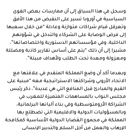
وسجل في هذا السياق إلى أن ممارسات بعض القوى
السياسية في أوروبا تسير على النقيض من هذا الأفق
وتعرقل قيام شراكات متوازنة وعادلة “من خلال سعيها
إلى فرض الوصاية على الشركاء والتدخل في شؤونهم
الداخلية، وفي مؤسساتهم الدستورية واختصاصاتها”،
مشيرا إلى أن ذلك “يتم على أساس تقارير كاذبة ومضللة
ومعزولة ومعدة تحت الطلب ولأهداف مبيتة”.
وبعدما أكد أن وضع المملكة المتقدم في علاقتها مع
الاتحاد الأروبي وشراكتها الاستراتيجية معه “مبنية على
القيم والمبادئ قبل المنافع التي هي عديدة”، ذكر رئيس
مجلس النواب بالمساهمات المتميزة للمغرب في
الشراكة الأرومتوسطية وفي بناء آلياتها البرلمانية،
وبالمسؤوليات الدولية والاقليمية التي تضطلع بها
المملكة في مجموع القضايا الدولية الأساسية كمكافحة
الإرهاب والعمل من أجل السلم والتدبير الإنساني