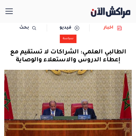
اخبار
فيديو
بحث
الرئيسية
سياسة
مجتمع
الطالبي العلمي: الشراكات لا تستقيم مع
إعطاء الدروس والاستعلاء والوصاية
سياسة
رياضة
حوادث
دولية
المرأة