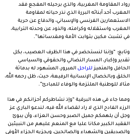
رواد المقاومة المغربية، والذي برحيله المفجع فقد
المغرب أحد أبنائه البررة الذي نذر حياته لمقاومة
الاستعمارين الفرنسي والإسباني، والدفاع عن حرية
المغرب واستقلاله وكرامته، والذود عن وحدته الترابية،
في تشبث مكين بثوابت الأمة ومقدساتها”.
وتابع: “وإننا لنستحضر في هذا الظرف العصيب، بكل
تقدير وإكبار، المسار النضالي والحقوقي والسياسي
الحافل والمتميز
للراحل
المبرور، المشهود له بدماثة
الخلق وبالخصال الإنسانية الرفيعة، حيث، ظل رحمه الله،
مثالا للوطنية الملتزمة والوفاء للمبادئ”.
ومما جاء في هذه البرقية “وإذ نشاطركم أحزانكم في هذا
الرزء الفادح الذي لا راد لقضاء الله فيه، لندعو الباري عز
وجل أن يلهمكم جميل الصبر وحسن العزاء، وأن يبوئ
الفقيد الكبير مكانا عليا مع المنعم عليهم من النبيئين
والصديقين والشهداء والصالحين، ويجزيه الجزاء الأوفى