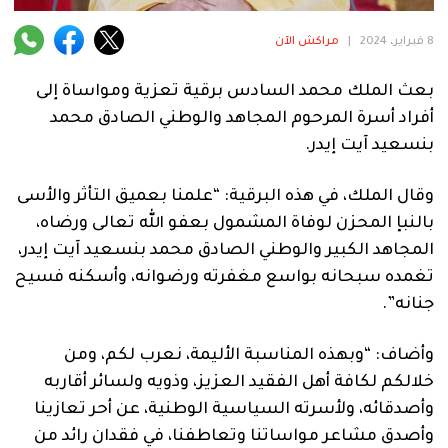
فنية
8 فبراير، 2024
|
مراكش الآن
منوعة
بعث الملك محمد السادس برقية تعزية ومواساة إلى
آراء
أفراد أسرة المرحوم المجاهد والوطني الصادق محمد
بنسعيد آيت إيدر.
.
وقال الملك، في هذه البرقية: “علمنا بعميق التأثر والأسى
بالنبإ المحزن لوفاة المشمول بعفو الله تعالى ورضاه،
المجاهد الكبير والوطني الصادق محمد بنسعيد آيت إيدر،
تغمده سبحانه بواسع مغفرته ورضوانه، وأسكنه فسيح
جنانه”.
وأضاف: “وبهذه المناسبة الأليمة، نعرب لكم، ومن
خلالكم لكافة أهل الفقيد العزيز، وذويه ولسائر أقاربه
وأصدقائه، ولأسرته السياسية الوطنية، عن أحر تعازينا
وأصدق مشاعر مواساتنا وتعاطفنا، في فقدان رائد من