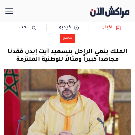
اخبار
فيديو
بحث
الرئيسية
مجتمع
مجتمع
الملك ينعي الراحل بنسعيد آيت إيدر: فقدنا
مجاهدا كبيراً ومثالاً للوطنية الملتزمة
سياسة
رياضة
حوادث
دولية
المرأة