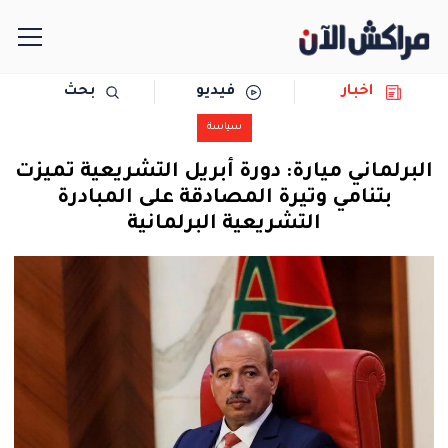
اخبار
فيديو
بحث
الرئيسية
سياسة
مجتمع
البرلماني ميارة: دورة أبريل التشريعية تميزت
بتنامي وتيرة المصادقة على المبادرة
سياسة
التشريعية البرلمانية
رياضة
حوادث
دولية
المرأة