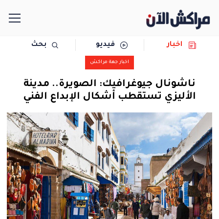
اخبار
فيديو
بحث
الرئيسية
اخبار جهة مراكش
مجتمع
ناشونال جيوغرافيك: الصويرة.. مدينة
الأليزي تستقطب أشكال الإبداع الفني
سياسة
رياضة
حوادث
دولية
المرأة