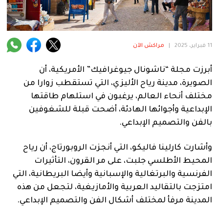
فنية
منوعة
11 فبراير، 2025
|
مراكش الآن
آراء
أبرزت مجلة “ناشونال جيوغرافيك” الأمريكية، أن
الصويرة، مدينة رياح الأليزي، التي تستقطب زوارا من
.
مختلف أنحاء العالم، يرغبون في استلهام طاقتها
الإبداعية وأجوائها الهادئة، أضحت قبلة للشغوفين
بالفن والتصميم الإبداعي.
وأشارت كارلينا فاليكو، التي أنجزت الروبورتاج، أن رياح
المحيط الأطلسي جلبت، على مر القرون، التأثيرات
الفرنسية والبرتغالية والإسبانية وأيضا البريطانية، التي
امتزجت بالتقاليد العربية والأمازيغية، لتجعل من هذه
المدينة مرفأ لمختلف أشكال الفن والتصميم الإبداعي.