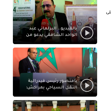
الإيمان
لى
بالفيديو.. البرلماني عبد
الواحد الشافقي يدعو من
مراكش إلى تحديث ترسانة
النقل السياحي لمواكبة
رهان 2030
بامنصور رئيس فيدرالية
النقل السياحي بمراكش:
جودة تجربة السائح
والاصلاح التشريعي
ركيزتان أساسيتان لكسب