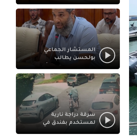
لإشكالات الملف
الاجتماعي في نقل
المحطة الطرقية إلى
العزوزية
المستشار الجماعي
بولحسن يطالب
بتوضيحات حول تعثر
أشغال شارع علال
الفاسي بمراكش
سرقة دراجة نارية
لمستخدم بفندق في
طريق الدار البيضاء