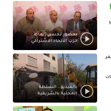
بمراكش
بريس” متعدد الجنسيات الذي يقام في الفترة من 10
بحضور لحسن زلماط..
حزب الاتحاد الاشتراكي
للقوات الشعبية يفتتح
مقراً بمقاطعة سيدي
فر
يوسف بن علي مراكش
ات
بالفيديو.. السلطة
المحلية بالشريفية
بمراكش تتدخل لإزالة
بنايات غير قانونية بإقامة