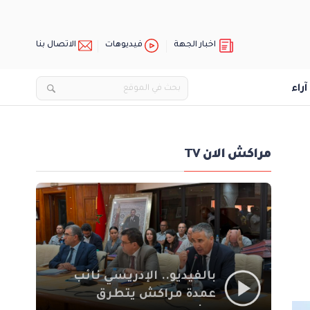
اخبار الجهة
فيديوهات
الاتصال بنا
آراء
مراكش الان TV
بالفيديو.. الإدريسي نائب
عمدة مراكش يتطرق