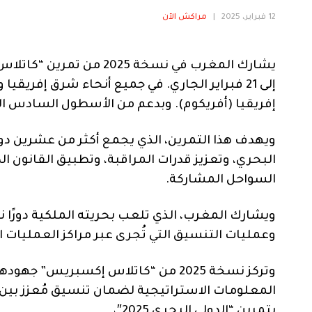
12 فبراير، 2025
|
مراكش الآن
إلى 21 فبراير الجاري. في جميع أنحاء شرق إفري
إفريقيا (أفريكوم). وبدعم من الأسطول السادس ال
ويهدف هذا التمرين، الذي يجمع أكثر من عشرين دولة
البحري، وتعزيز قدرات المراقبة، وتطبيق القانون ا
السواحل المشاركة.
ويشارك المغرب، الذي تلعب بحريته الملكية دورًا نش
وعمليات التنسيق التي تُجرى عبر مراكز العمليات 
وتركز نسخة 2025 من “كاتلاس إكسبري
المعلومات الاستراتيجية لضمان تنسيق مُعزز بين ا
بتمرين “الدولي البحري 2025″،