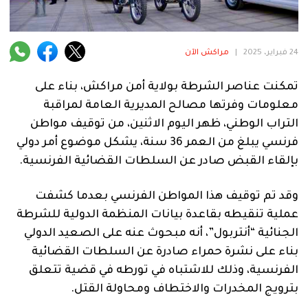
فنية
منوعة
24 فبراير، 2025
|
مراكش الآن
آراء
تمكنت عناصر الشرطة بولاية أمن مراكش، بناء على
معلومات وفرتها مصالح المديرية العامة لمراقبة
التراب الوطني، ظهر اليوم الاثنين، من توقيف مواطن
.
فرنسي يبلغ من العمر 36 سنة، يشكل موضوع أمر دولي
بإلقاء القبض صادر عن السلطات القضائية الفرنسية.
وقد تم توقيف هذا المواطن الفرنسي بعدما كشفت
عملية تنقيطه بقاعدة بيانات المنظمة الدولية للشرطة
الجنائية “أنتربول”، أنه مبحوث عنه على الصعيد الدولي
بناء على نشرة حمراء صادرة عن السلطات القضائية
الفرنسية، وذلك للاشتباه في تورطه في قضية تتعلق
بترويج المخدرات والاختطاف ومحاولة القتل.