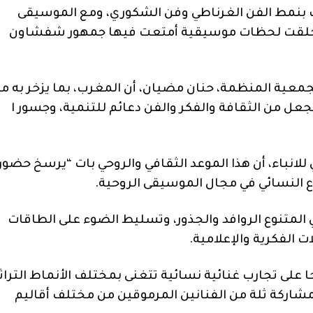
وب بنمط الفن الغرناطي وفن الشكوري، ومع الموسيقى
 التي خلقت لحظات موسيقية أمتعت فيها جمهور شفشاون
جمعية المنظمة، حنان مضيان، أن المغرب، بما يزخر به م
 يجعل من الثقافة والفكر والفن دعائم للتنمية، وجسور ا
انباء، أن هذا الموعد الثقافي والروحي بات “يرسخ حضور
داع النسائي في مجال الموسيقى الروحية.
المتنوع الروافد والجذور، وتسليط الضوء على الطاقات
ت الفكرية والإعلامية.
 على تجارب غنائية نسائية تتغنى بمختلف الأنماط التراث
اركة ثلة من الفنانين المرموقين من مختلف أقاليم