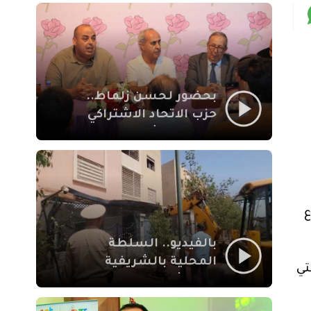
بمراكش
بحضور لحسن زلماط..
حزب الاتحاد الاشتراكي
للقوات الشعبية يفتتح
مقراً بمقاطعة سيدي
يوسف بن علي مراكش
ع
بالفيديو.. السلطة
المحلية بالشريفية
تي
بمراكش تتدخل لإزالة
بنايات غير قانونية بإقامة