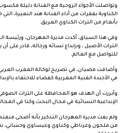
وتواصلت الأجواء الروحية مع الفنانة دليلة مكس
الكناوية بفقرات من أداء الفنانة هند النعيرة،
بأنغام من التراث الكناوي العريق.
وفي هذا السياق، أكدت مديرة المهرجان، ورئيسة ال
التراث الأصيل ، وبإبداع نسائه ورجاله، قادر على أن
للتواصل مع العالم.
وأضافت مضيان، في تصريح لوكالة المغرب العربي لل
في الأجندة الفنية المغربية كفضاء للاحتفاء بالإب
وأبرزت أن الهدف هو المحافظة على التراث الصوفي 
الإبداعية النسائية في مجال البحث وكذا في المجالا
ولم بفت مديرة المهرجان التذكير بأنه أضحى منفتحا
من ملحون وغرناطي وكناوي وعيساوي وحساني، بمش