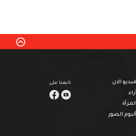
يديو الان
تابعنا على
.
.
راء
لمرأة
لبوم الصور