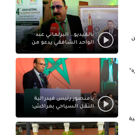
الإيمان
بالفيديو.. البرلماني عبد
ن
الواحد الشافقي يدعو من
مراكش إلى تحديث ترسانة
النقل السياحي لمواكبة
رهان 2030
ه”
بامنصور رئيس فيدرالية
النقل السياحي بمراكش:
جودة تجربة السائح
ية
والاصلاح التشريعي
ركيزتان أساسيتان لكسب