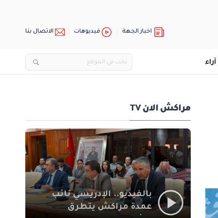
اخبار الجهة
فيديوهات
الاتصال بنا
آراء
مراكش الان TV
بالفيديو.. الإدريسي نائب
عمدة مراكش يتطرق