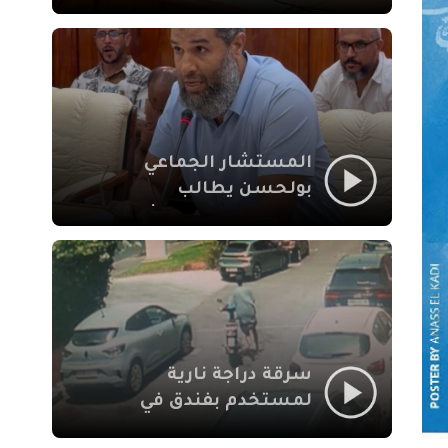
لإشكالات الملف
الاجتماعي في نقل
المحطة الطرقية إلى
العزوزية
المستشار الجماعي
بولحسن يطالب
بتوضيحات حول تعثر
أشغال شارع علال
الفاسي بمراكش
سرقة دراجة نارية
لمستخدم بفندق في
طريق الدار البيضاء