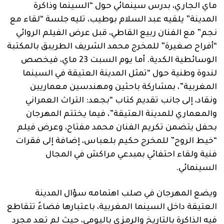
ماي الجاري، بدرس سينمائي حول “السينما وذاكرة
المدينة” يلقيه عبد السلام بوطيب، تليه جلسة “لقاء مع
نجم” مع الفنان ربيع القاطي، قبل عرض الفيلم الروائي
“أفراح صغيرة” للمخرج محمد الشريف الطريبق بالمكتبة
الوسائطية الكدية. أما يوم السبت 23 ماي، فيخصص
لندوة وطنية حول “تمثل المدينة العتيقة في السينما
المغربية”، بمشاركة باحثين ومهندسين معماريين
ونقاد، إلى جانب تقديم كتاب “بجعد: التراث العمراني
والمعماري للمدينة العتيقة”، فيما يختتم المهرجان
بحفل يتضمن تكريم الفنان محمد مفتاح، وعرض فيلم
“خيط الروح” للمخرج حكيم بلعباس، إضافة إلى فقرات
فنية ولقاء احتفائي بمبدعي مراكش في المجال
السينمائي.
ويضع المهرجان في صلب اهتمامه سؤال المدينة
العتيقة داخل السينما المغربية، باعتبارها فضاءً تتقاطع
فيه الذاكرة بالتاريخ والرمزي باليومي، حيث لم تعد مجرد