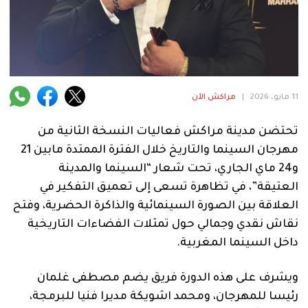
فنية
منوعة
آراء
11 مايو، 2026
|
مراكش الآن
.
تحتضن مدينة مراكش فعاليات النسخة الثانية من
مهرجان السينما والتاريخ خلال الفترة الممتدة مابين 21
و24 ماي الجاري، تحت شعار “السينما والمدينة
العتيقة”، في تظاهرة تسعى إلى تعميق التفكير في
العلاقة بين الصورة السينمائية والذاكرة الحضرية، وفتح
نقاش نقدي وجمالي حول تمثلات الفضاءات التاريخية
داخل السينما المغربية.
ويشرف على هذه الدورة فريق يضم مصطفى غلمان
رئيسا للمهرجان، ومحمد اشويكة مديرا فنيا للبرمجة،