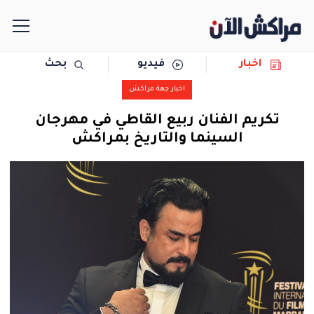
اخبار
فيديو
بحث
الرئيسية
اخبار جهة مراكش
مجتمع
تكريم الفنان ربيع القاطي في مهرجان
السينما والتاريخ بمراكش
سياسة
رياضة
حوادث
دولية
المرأة