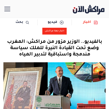
اخبار
فيديو
بحث
الرئيسية
اخبار جهة مراكش
مجتمع
بالفيديو.. الوزير مزور من مراكش: المغرب
وضع تحت القيادة النيرة للملك سياسة
سياسة
مندمجة واستباقية لتدبير المياه
رياضة
حوادث
دولية
المرأة