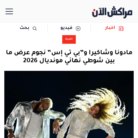
اخبار
فيديو
بحث
الرئيسية
الفنية
مجتمع
مادونا وشاكيرا و”بي تي إس” نجوم عرض ما
بين شوطي نهائي مونديال 2026
سياسة
رياضة
حوادث
دولية
المرأة