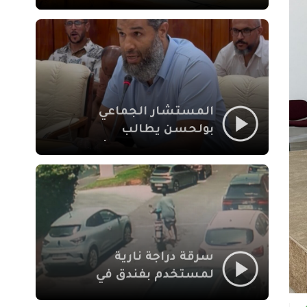
لإشكالات الملف
الاجتماعي في نقل
المحطة الطرقية إلى
العزوزية
المستشار الجماعي
بولحسن يطالب
بتوضيحات حول تعثر
أشغال شارع علال
الفاسي بمراكش
سرقة دراجة نارية
لمستخدم بفندق في
طريق الدار البيضاء