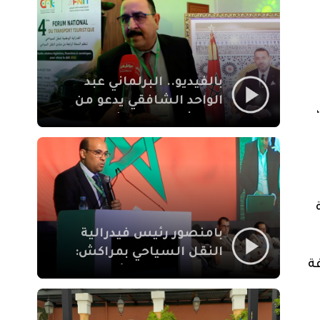
الإيمان
بالفيديو.. البرلماني عبد
الواحد الشافقي يدعو من
مراكش إلى تحديث ترسانة
النقل السياحي لمواكبة
رهان 2030
ة
بامنصور رئيس فيدرالية
النقل السياحي بمراكش:
ة
جودة تجربة السائح
والاصلاح التشريعي
ركيزتان أساسيتان لكسب