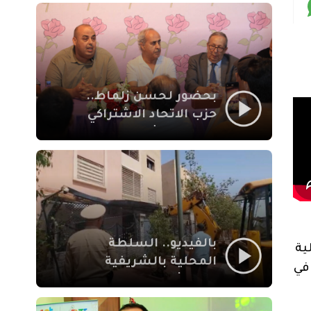
بمراكش
بحضور لحسن زلماط..
حزب الاتحاد الاشتراكي
للقوات الشعبية يفتتح
مقراً بمقاطعة سيدي
يوسف بن علي مراكش
بالفيديو.. السلطة
ية
المحلية بالشريفية
في
بمراكش تتدخل لإزالة
بنايات غير قانونية بإقامة