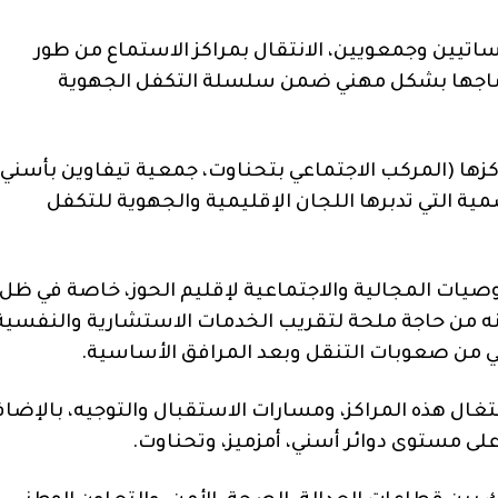
اتيين وجمعويين، الانتقال بمراكز الاستماع من طور
دماجها بشكل مهني ضمن سلسلة التكفل الجهوية
زها (المركب الاجتماعي بتحناوت، جمعية تيفاوين بأسني،
مية التي تدبرها اللجان الإقليمية والجهوية للتكفل
يات المجالية والاجتماعية لإقليم الحوز، خاصة في ظل
ضها زلزال شتنبر 2023، وما نتج عنه من حاجة ملحة لتقريب الخدمات الاستشارية والنفسي
ني من صعوبات التنقل وبعد المرافق الأساسية.
ال هذه المراكز، ومسارات الاستقبال والتوجيه، بالإضاف
ى مستوى دوائر أسني، أمزميز، وتحناوت.