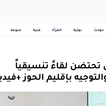
حوادث
دولية
المرأة
فنية
منوعة
تحتضن لقاءً تنسيقياً
التوجيه بإقليم الحوز +فيدي