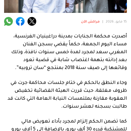
فنية
منوعة
15 مايو، 2026
|
مراكش الآن
آراء
أصدرت محكمة الجنايات بمدينة دراغينيان الفرنسية،
مساء اليوم الجمعة، حكماً يقضي بسجن الفنان
المغربي سعد لمجرد لمدة خمس سنوات نافذة، وذلك
.
بعد إدانته بتهمة اغتصاب شابة في قضية تعود
وقائعها إلى صيف سنة 2018 بمنتجع “سان تروبيه”.
وجاء النطق بالحكم في ختام جلسات محاكمة جرت في
ظروف مغلقة، حيث قررت الهيئة القضائية تخفيض
العقوبة مقارنة بملتمسات النيابة العامة التي كانت قد
طالبت بسجنه لعشر سنوات.
كما تضمن الحكم إلزام لمجرد بأداء تعويض مالي
للمشتكية قدره 30 ألف يورو، بالإضافة إلى 5 آلاف يورو