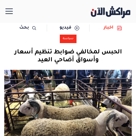
اخبار
فيديو
بحث
الرئيسية
سياسة
مجتمع
الحبس لمخالفي ضوابط تنظيم أسعار
وأسواق أضاحي العيد
سياسة
رياضة
حوادث
دولية
المرأة