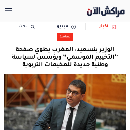
اخبار
فيديو
بحث
الرئيسية
سياسة
مجتمع
الوزير بنسعيد: المغرب يطوي صفحة
“التخييم الموسمي” ويؤسس لسياسة
سياسة
وطنية جديدة للمخيمات التربوية
رياضة
حوادث
دولية
المرأة