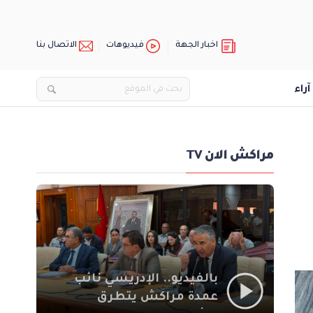
اخبار الجهة
فيديوهات
الاتصال بنا
آراء
مراكش الان TV
بالفيديو.. الإدريسي نائب
عمدة مراكش يتطرق