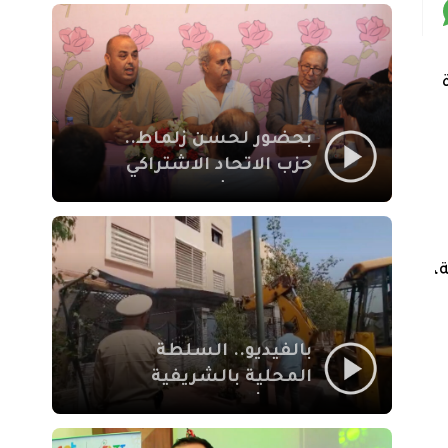
بمراكش
وزيرة
بحضور لحسن زلماط..
حزب الاتحاد الاشتراكي
للقوات الشعبية يفتتح
مقراً بمقاطعة سيدي
يوسف بن علي مراكش
،
بالفيديو.. السلطة
المحلية بالشريفية
بمراكش تتدخل لإزالة
بنايات غير قانونية بإقامة