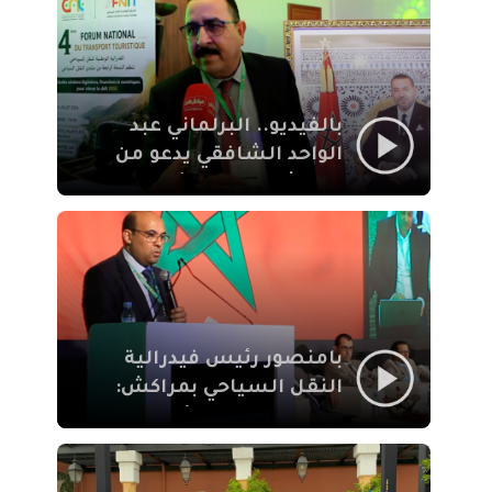
الإيمان
بالفيديو.. البرلماني عبد
الواحد الشافقي يدعو من
مراكش إلى تحديث ترسانة
النقل السياحي لمواكبة
رهان 2030
بامنصور رئيس فيدرالية
النقل السياحي بمراكش:
جودة تجربة السائح
والاصلاح التشريعي
ركيزتان أساسيتان لكسب