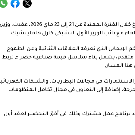
على هامش منتدى “غلوبسيك 2026” المنعقد ببراغ خلال الفترة الممتدة من 21 إلى 23 ماي 2026، عقدت، 
لقاء مع نائب الوزير الأول التشيكي كارل هافليتشيك
م الإيجابي الذي تعرفه العلاقات الثنائية وعن الطموح
ي متقدم، يشمل بناء سلاسل قيمة صناعية خضراء تربط
هذا المسار.
ز الاستثمارات في مجالات البطاريات، والشبكات الكهربائية
حرجة، إضافة إلى التعاون في مجال تكامل المنظومات
يد برنامج عمل مشترك وذلك في أفق التحضير لعقد أول