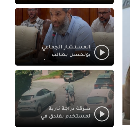
لإشكالات الملف
الاجتماعي في نقل
المحطة الطرقية إلى
العزوزية
المستشار الجماعي
بولحسن يطالب
بتوضيحات حول تعثر
أشغال شارع علال
الفاسي بمراكش
سرقة دراجة نارية
لمستخدم بفندق في
طريق الدار البيضاء