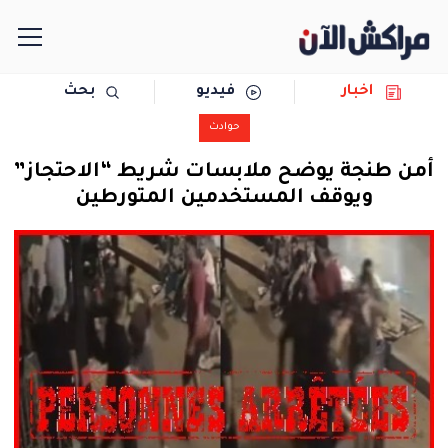
اخبار
فيديو
بحث
الرئيسية
حوادث
مجتمع
أمن طنجة يوضح ملابسات شريط “الاحتجاز”
ويوقف المستخدمين المتورطين
سياسة
رياضة
حوادث
دولية
المرأة