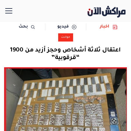
اخبار
فيديو
بحث
الرئيسية
حوادث
مجتمع
اعتقال ثلاثة أشخاص وحجز أزيد من 1900
“قرقوبية”
سياسة
رياضة
حوادث
دولية
المرأة