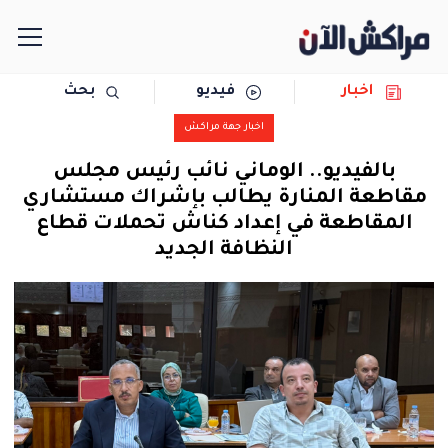
اخبار
فيديو
بحث
الرئيسية
اخبار جهة مراكش
مجتمع
بالفيديو.. الوماني نائب رئيس مجلس
مقاطعة المنارة يطالب بإشراك مستشاري
سياسة
المقاطعة في إعداد كناش تحملات قطاع
النظافة الجديد
رياضة
حوادث
دولية
المرأة