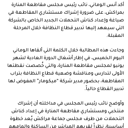
أكد أنس الوماني، نائب رئيس مجلس مقاطعة المنارة
بمراكش، على ضرورة إشراك مستشاري المقاطعة في
صياغة وإعداد كناش التحملات الجديد الخاص بالشركة
التي سيعهد إليها تدبير قطاع النظافة خلال المرحلة
المقبلة.
وجاءت هذه المطالبة خلال الكلمة التي ألقاها الوماني
اليوم الخميس، في إطار أشغال الدورة العادية لشهر
يونيو لمجلس مقاطعة المنارة، والتي خُصصت نقطتها
الأولى لتدارس ومناقشة وضعية قطاع النظافة بتراب
المقاطعة، بحضور مدير شركة “ميكومار” المفوض لها
تدبير القطاع حالياً.
وأوضح نائب رئيس المجلس في مداخلته أن إشراك
منتخبي ومستشاري مقاطعة المنارة في إعداد كناش
التحملات من طرف مجلس جماعة مراكش يُعد خطوة
أساسية، نظراً لقربهم المباشر من الساكنة وإلمامهم