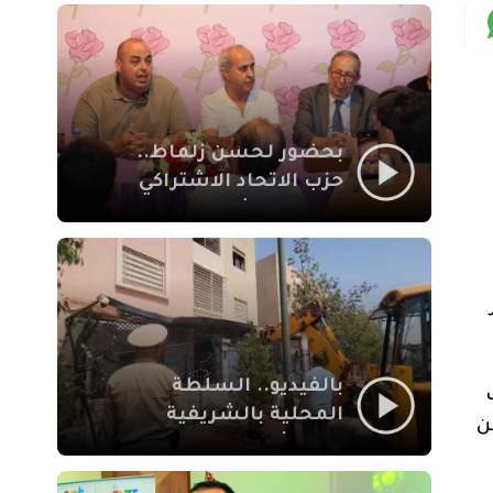
بمراكش
بحضور لحسن زلماط..
حزب الاتحاد الاشتراكي
للقوات الشعبية يفتتح
مقراً بمقاطعة سيدي
يوسف بن علي مراكش
بالفيديو.. السلطة
المحلية بالشريفية
ن
بمراكش تتدخل لإزالة
بنايات غير قانونية بإقامة