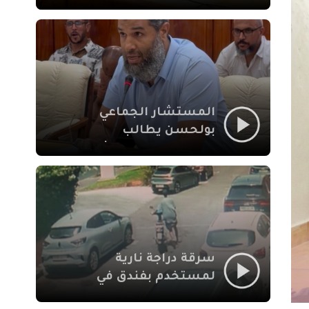
لإشكالات الملف
الاجتماعي في نقل
المحطة الطرقية إلى
العزوزية
المستشار الجماعي
بولحسن يطالب
بتوضيحات حول تعثر
أشغال شارع علال
الفاسي بمراكش
سرقة دراجة نارية
لمستخدم بفندق في
طريق الدار البيضاء