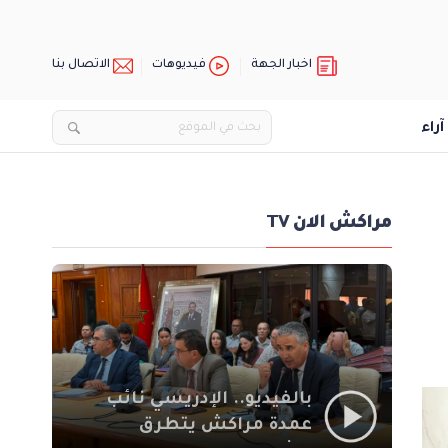
اخبار الجهة
فيديوهات
الاتصال بنا
آراء
مراكش الان TV
بالفيديو.. الإدريسي نائب
عمدة مراكش يتطرق