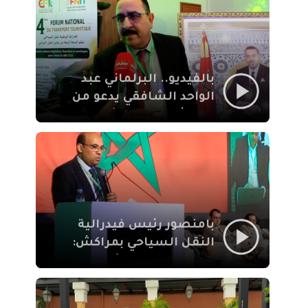
الإيمان
بالفيديو.. البرلماني عبد
الواحد الشافقي يدعو من
مراكش إلى تحديث ترسانة
النقل السياحي لمواكبة
رهان 2030
بامنصور رئيس فيدرالية
النقل السياحي بمراكش:
جودة تجربة السائح
والاصلاح التشريعي
ركيزتان أساسيتان لكسب