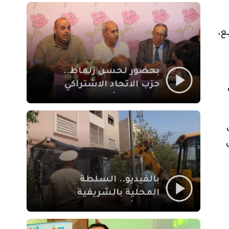
بمراكش
ع،
بحضور لحسن زلماط..
حزب الاتحاد الاشتراكي
للقوات الشعبية يفتتح
مقراً بمقاطعة سيدي
يوسف بن علي مراكش
بالفيديو.. السلطة
المحلية بالشريفية
بمراكش تتدخل لإزالة
بنايات غير قانونية بإقامة