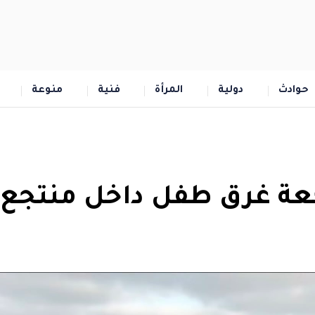
حوادث
دولية
المرأة
فنية
منوعة
جعة غرق طفل داخل منتجع