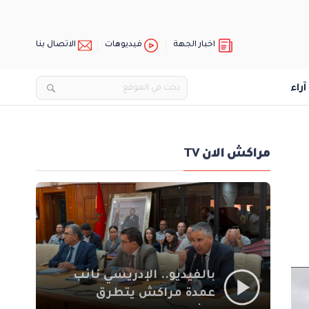
اخبار الجهة
فيديوهات
الاتصال بنا
آراء
مراكش الان TV
بالفيديو.. الإدريسي نائب
عمدة مراكش يتطرق