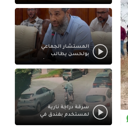
لإشكالات الملف
الاجتماعي في نقل
المحطة الطرقية إلى
العزوزية
المستشار الجماعي
بولحسن يطالب
بتوضيحات حول تعثر
أشغال شارع علال
الفاسي بمراكش
سرقة دراجة نارية
لمستخدم بفندق في
طريق الدار البيضاء