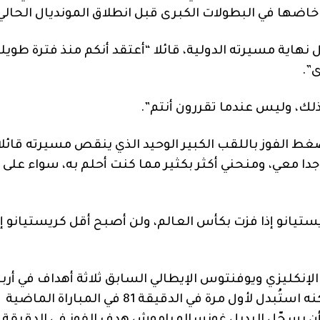
جابة على سؤال حول نهاية مسيرته الدولية، قائلا “أعتقد أنكم منذ فترة طويل
”.
لك، وليس عندما تقررون أنتم”.
ط الفوز باللقب الكبير الوحيد الذي ينقص مسيرته قائلا
جدا معي، ومنحني أكثر بكثير مما كنت أحلم به، سواء على
يانو إذا فزت بكأس العالم، ولن أصبح أقل كريستيانو إذ
لإنكليزي ويوفنتوس الإيطالي السابق ثلاثة أهداف في أرب
مباريات خاضها ضمن مونديال أميركا الشمالية، لكنه استُبدل لأول مرة في الدقيقة 81 في المباراة الماضية