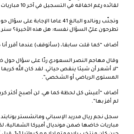
لقائده رغم اخفاقه في التسجيل في آخر 10 مباريات خاضها في البطولات الكبرى قبل انطلاق المونديال الحالي.
وتجنّب رونالدو البالغ 41 عاما الإ
تطرحون عليّ السؤال نفسه: هل هذه الأخيرة؟ سنرى
أضاف “كما قلت سابقا، (سأتوقف) عندما أقرر أنا ذ
وقال مهاجم النصر السعودي ردّا على سؤال حول ضغ
“لا أشعر أن شيئا ينقص حياتي. لقد كان الله كريما 
المستوى الرياضي أو الشخصي”.
أضاف “أعيش كل لحظة كما هي. لن أصبح أكثر كريست
لم أفز بها”.
سجل نجم ريال مدريد الإسباني ومانشستر يونايتد ا