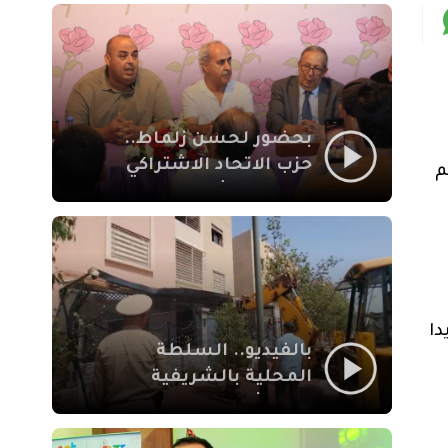
بمراكش
بحضور لحسن زلماط..
حزب الاتحاد الاشتراكي
 23 عاما وأنتم
للقوات الشعبية يفتتح
مقراً بمقاطعة سيدي
يوسف بن علي مراكش
دا
بالفيديو.. السلطة
المحلية بالشريفية
بمراكش تتدخل لإزالة
بنايات غير قانونية بإقامة