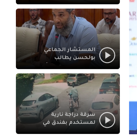
لإشكالات الملف
الاجتماعي في نقل
المحطة الطرقية إلى
العزوزية
المستشار الجماعي
بولحسن يطالب
بتوضيحات حول تعثر
أشغال شارع علال
الفاسي بمراكش
سرقة دراجة نارية
لمستخدم بفندق في
طريق الدار البيضاء