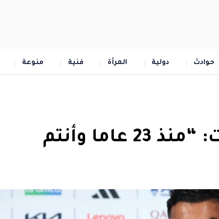
حوادث
دولية
المرأة
فنية
منوعة
رونالدو رد على الانتقادات: “منذ 23 عاما وأنتم