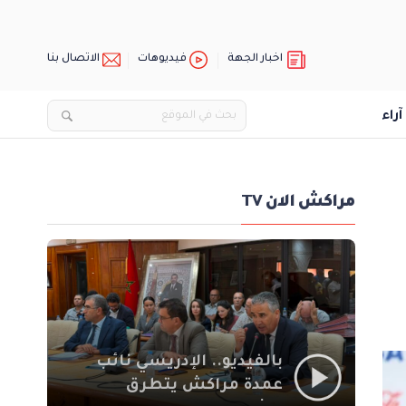
اخبار الجهة
فيديوهات
الاتصال بنا
آراء
مراكش الان TV
بالفيديو.. الإدريسي نائب
عمدة مراكش يتطرق