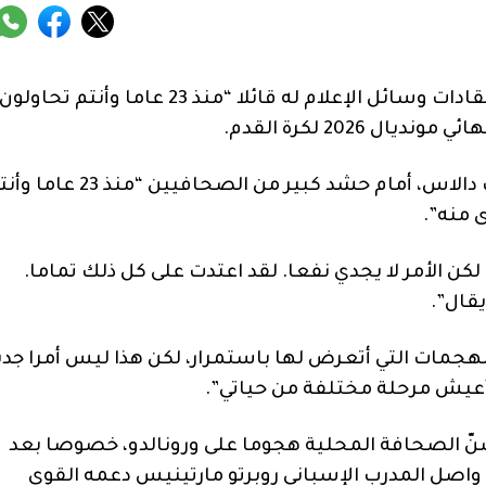
واجه كريستيانو رونالدو قائد المنتخب البرتغالي انتقادات وسائل الإعلام له قائلا “منذ 23 عاما وأنتم تحاولون
2026 لكرة القدم.
وقال رونالدو في مؤتمر صحافي في أرلينغتون قرب دالاس، أمام حشد كبير من الصحافيين “منذ
 منه”.
ن الأمر لا يجدي نفعا. لقد اعتدت على كل ذلك تماما.
يقال”.
الهجمات التي أتعرض لها باستمرار، لكن هذا ليس أمرا جدي
ي أعيش مرحلة مختلفة من حياتي”.
نّ الصحافة المحلية هجوما على ورونالدو، خصوصا بعد
ا واصل المدرب الإسباني روبرتو مارتينيس دعمه القوي