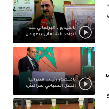
الإيمان
ة
بالفيديو.. البرلماني عبد
الواحد الشافقي يدعو من
مراكش إلى تحديث ترسانة
النقل السياحي لمواكبة
رهان 2030
ا
بامنصور رئيس فيدرالية
النقل السياحي بمراكش:
جودة تجربة السائح
ع
والاصلاح التشريعي
ركيزتان أساسيتان لكسب