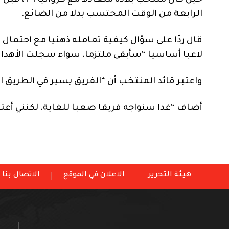
حين كان من
الرابعة من الوقت المحتسب بدلا من الضائع.
قال ردّا على سؤال كيفية تعامله ذهنيا مع احتمال
لاعبا أساسيا “سأبقى ملتزما، سواء سجلت الأهداف 
واعتبر قائد المنتخب أن “الفريق يسير في الطريق 
أضاف “غدا سنواجه فريقا صعبا للغاية، لكنني أعتق
هيئة التحرير
الاعلان في الموقع
الاتصال بنا