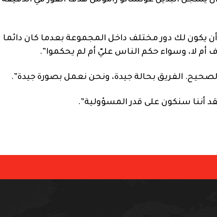
تخب بلاده متعادلا مع كرواتيا 1-1، قبل أن يسجّل البديل غونسالو راموش هدف الفوز في الدقيقة
 أن يكون لك دور مختلف داخل المجموعة بعدما كان دائما
أم لا، وسواء حكم الناس عليّ أم لم يحكموا”.
الصحيح. الفريق بحالة جيدة، ونحن نعمل بصورة جيدة”.
د أننا سنكون على قدر المسؤولية”.