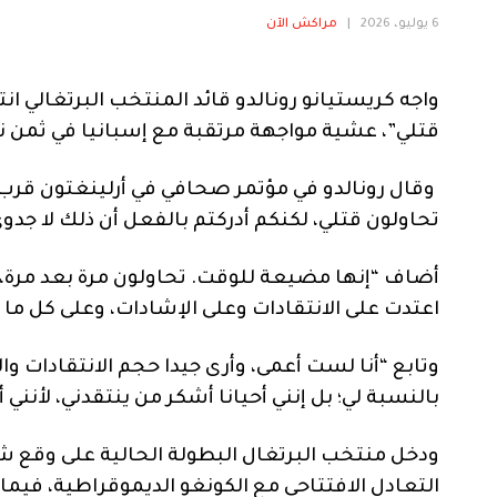
6 يوليو، 2026
|
مراكش الآن
قتلي”، عشية مواجهة مرتقبة مع إسبانيا في ثمن نهائي مونديال 
تحاولون قتلي، لكنكم أدركتم بالفعل أن ذلك لا جدوى
أضاف “إنها مضيعة للوقت. تحاولون مرة بعد مرة، لك
اعتدت على الانتقادات وعلى الإشادات، وعلى كل ما 
وتابع “أنا لست أعمى، وأرى جيدا حجم الانتقادات و
بالنسبة لي؛ بل إنني أحيانا أشكر من ينتقدني، لأنن
ودخل منتخب البرتغال البطولة الحالية على وقع ش
التعادل الافتتاحي مع الكونغو الديموقراطية، فيم