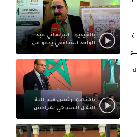
ت
الإيمان
بالفيديو.. البرلماني عبد
ن
الواحد الشافقي يدعو من
مراكش إلى تحديث ترسانة
لق
النقل السياحي لمواكبة
رهان 2030
ن
بامنصور رئيس فيدرالية
النقل السياحي بمراكش:
جودة تجربة السائح
والاصلاح التشريعي
ركيزتان أساسيتان لكسب