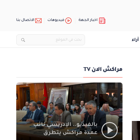
اخبار الجهة
فيديوهات
الاتصال بنا
آراء
مراكش الان TV
بالفيديو.. الإدريسي نائب
عمدة مراكش يتطرق