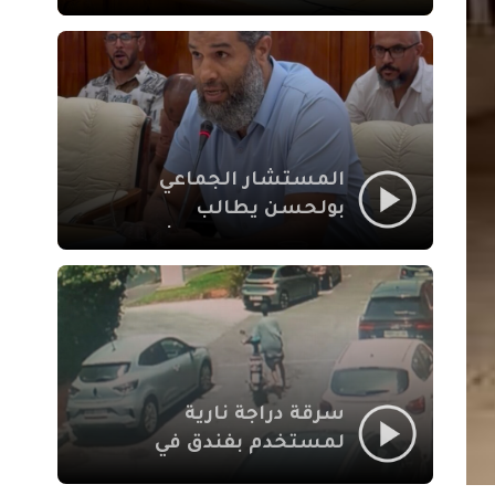
لإشكالات الملف
الاجتماعي في نقل
المحطة الطرقية إلى
العزوزية
المستشار الجماعي
بولحسن يطالب
بتوضيحات حول تعثر
أشغال شارع علال
الفاسي بمراكش
سرقة دراجة نارية
لمستخدم بفندق في
طريق الدار البيضاء