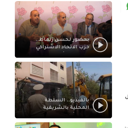
بمراكش
بحضور لحسن زلماط..
حزب الاتحاد الاشتراكي
للقوات الشعبية يفتتح
مقراً بمقاطعة سيدي
يوسف بن علي مراكش
ل
بالفيديو.. السلطة
المحلية بالشريفية
بمراكش تتدخل لإزالة
بنايات غير قانونية بإقامة