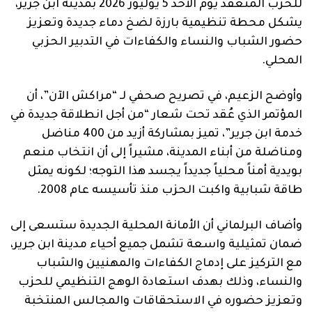
للحزب المنعقد يوم الأحد 5 يوليوز 2026 بمدينة ابن جرير،
يشكل محطة تنظيمية بارزة لضخ دماء جديدة وتعزيز
حضور الشباب والنساء والكفاءات في التدبير الحزبي
المحلي.
وأوضح الزعيم، في تصريح صحفي لـ “مراكش الآن”، أن
المؤتمر الذي عُقد تحت شعار “من أجل انطلاقة جديدة في
خدمة ابن جرير”، تميز بمشاركة أزيد من 400 مناضل
ومناضلة من أبناء المدينة، مشيراً إلى أن انتخاب منعم
بويدية أمناً محلياً جديداً يجسد هذا التوجه؛ لكونه يمثل
طاقة شبابية واكبت الحزب منذ تأسيسه عام 2008.
وأضاف البرلماني أن الأمانة المحلية الجديدة ستسعى إلى
ضمان تمثيلية واسعة تشمل جميع أحياء مدينة ابن جرير،
مع التركيز على إدماج الكفاءات والمهنيين والشباب
والنساء، وذلك بهدف استعادة الوهج التنظيمي للحزب
وتعزيز حضوره في الاستحقاقات والمجالس المنتخبة