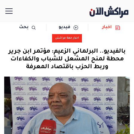
اخبار
فيديو
بحث
الرئيسية
اخبار جهة مراكش
مجتمع
بالفيديو.. البرلماني الزعيم: مؤتمر ابن جرير
محطة لمنح المشعل للشباب والكفاءات
سياسة
وربط الحزب باقتصاد المعرفة
رياضة
حوادث
دولية
المرأة